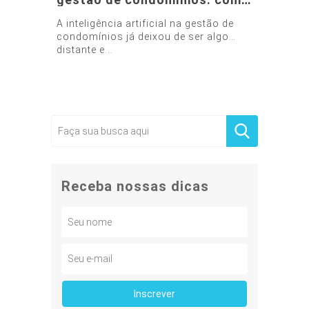
a tecnologia está
A inteligência artificial na gestão de
transformando a
condomínios já deixou de ser algo
administração condominial
distante e...
Receba nossas dicas