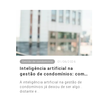
Gestão de condomínio
01/06/2026
Inteligência artificial na
gestão de condomínios: como
a tecnologia está
A inteligência artificial na gestão de
transformando a
condomínios já deixou de ser algo
administração condominial
distante e...