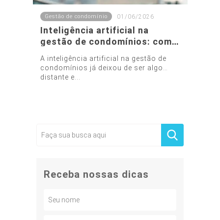
Gestão de condomínio
01/06/2026
Inteligência artificial na
gestão de condomínios: como
a tecnologia está
A inteligência artificial na gestão de
transformando a
condomínios já deixou de ser algo
administração condominial
distante e...
Receba nossas dicas