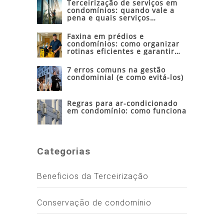
Terceirização de serviços em
condomínios: quando vale a
pena e quais serviços
contratar
Faxina em prédios e
condomínios: como organizar
rotinas eficientes e garantir
um ambiente limpo todos os
dias
7 erros comuns na gestão
condominial (e como evitá-los)
Regras para ar-condicionado
em condomínio: como funciona
Categorias
Beneficios da Terceirização
Conservação de condomínio