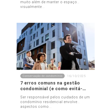
um ambiente limpo todos os
muito além de manter o espaço
dias
visualmente...
Conservação de condomínio
16/10/2025
7 erros comuns na gestão
condominial (e como evitá-
los)
Ser responsável pelos cuidados de um
condomínio residencial envolve
aspectos como...