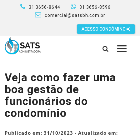
31 3656-8644
31 3656-8596
comercial@satsbh.com.br
ACESSO CONDÔMINO
MENU
Veja como fazer uma
boa gestão de
funcionários do
condomínio
Publicado em:
31/10/2023
- Atualizado em: